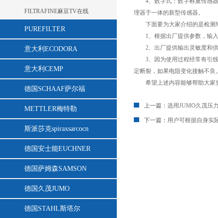
4、数字式：数字称重传感
FILTRAFINE麻豆TV在线
理器于一体的新型传感器。
下面要为大家介绍的是检测MET
PUREFILTER
1、根据出厂提供参数
2、出厂提供输出灵敏度和供电
意大利ECODORA
3、因为使用过程经常有引线拉
意大利CEMP
定断裂，如果电阻变化接触不良
希望上述内容能够帮助大家更好
德国SCHAAF萨尔福
上一篇：
选用JUMO久茂压
METTLER梅特勒
下一篇：
用户可根据自身实
斯派莎克spiraxsarcocn
德国安士能EUCHNER
德国萨姆森SAMSON
德国久茂JUMO
德国STAHL斯塔尔