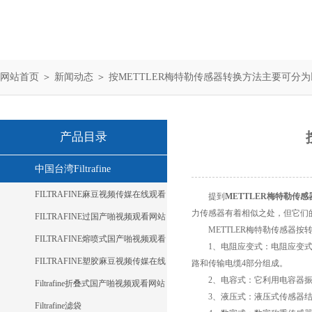
网站首页
＞
新闻动态
＞ 按METTLER梅特勒传感器转换方法主要可分
产品目录
中国台湾Filtrafine
FILTRAFINE麻豆视频传媒在线观看
提到
METTLER梅特勒传感
力传感器有着相似之处，但它们的形
FILTRAFINE过国产啪视频观看网站
METTLER梅特勒传感器按转换
麻豆
FILTRAFINE熔喷式国产啪视频观看
1、电阻应变式：电阻应变
网站麻豆
FILTRAFINE塑胶麻豆视频传媒在线
路和传输电缆4部分组成。
2、电容式：它利用电容器
观看
Filtrafine折叠式国产啪视频观看网站
3、液压式：液压式传感器结
麻豆
Filtrafine滤袋