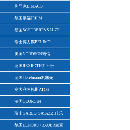
利马克LIMACO
德国易福门IFM
德国SCHUBERT&SALZE
瑞士搏力谋BELIMO
美国NORDSON诺信
德国REXROTH力士乐
德国kieselmann凯塞曼
意大利阿托斯ATOS
法国GEORGIN
瑞士GARLO GAVAZZI佳乐
德国LENORD+BAUER兰宝