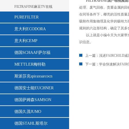
FILTRAFINE国产啪视频
FILTRAFINE麻豆TV在线
处理、废气回收、贵重金属的回
在同等条件下，椰壳的活性质量及其
PUREFILTER
吸附作用集物理及化学的吸咐力而成的,
规则的六边形结构，确定了
意大利ECODORA
以上就是小编今天为大家带来的关
意大利CEMP
识信息。
德国SCHAAF萨尔福
上一篇：
浅述FAIRCHIL
METTLER梅特勒
下一篇：
学会快速解决FAIR
斯派莎克spiraxsarcocn
德国安士能EUCHNER
德国萨姆森SAMSON
德国久茂JUMO
德国STAHL斯塔尔