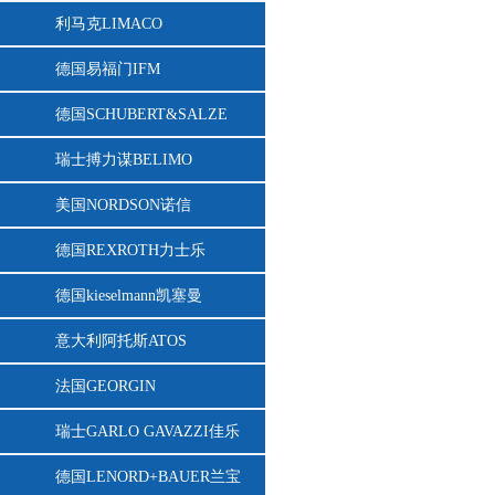
利马克LIMACO
德国易福门IFM
德国SCHUBERT&SALZE
瑞士搏力谋BELIMO
美国NORDSON诺信
德国REXROTH力士乐
德国kieselmann凯塞曼
意大利阿托斯ATOS
法国GEORGIN
瑞士GARLO GAVAZZI佳乐
德国LENORD+BAUER兰宝