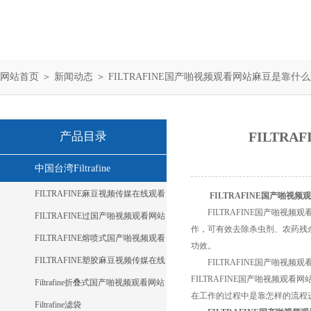
网站首页
＞
新闻动态
＞ FILTRAFINE国产啪视频观看网站麻豆是靠什么来
FILTR
产品目录
中国台湾Filtrafine
FILTRAFINE麻豆视频传媒在线观看
FILTRAFINE国产啪视
FILTRAFINE国产啪视频
FILTRAFINE过国产啪视频观看网站
作，可有效去除杀虫剂、
麻豆
FILTRAFINE熔喷式国产啪视频观看
功效。
网站麻豆
FILTRAFINE塑胶麻豆视频传媒在线
FILTRAFINE国产啪视频观
FILTRAFINE国产啪视频观看网
观看
Filtrafine折叠式国产啪视频观看网站
在工作的过程中是靠怎样的流程进行过
麻豆
Filtrafine滤袋