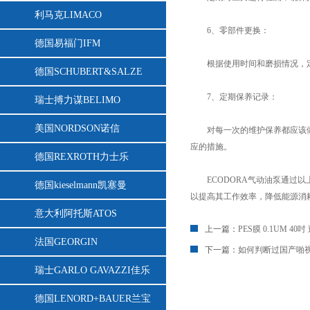
利马克LIMACO
6、零部件更换：
德国易福门IFM
根据使用时间和磨损情况，定期更
德国SCHUBERT&SALZE
7、定期保养记录：
瑞士搏力谋BELIMO
美国NORDSON诺信
对每一次的维护保养都应该做好记录
应的措施。
德国REXROTH力士乐
ECODORA气动油泵通过以上的定
德国kieselmann凯塞曼
以提高其工作效率，降低能源消耗
意大利阿托斯ATOS
上一篇：
PES膜 0.1UM
法国GEORGIN
下一篇：
如何判断过国产啪
瑞士GARLO GAVAZZI佳乐
德国LENORD+BAUER兰宝