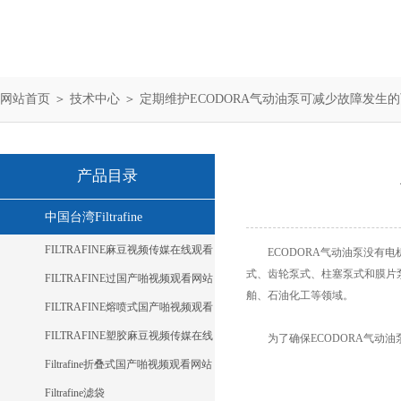
网站首页
＞
技术中心
＞ 定期维护ECODORA气动油泵可减少故障发生
产品目录
中国台湾Filtrafine
FILTRAFINE麻豆视频传媒在线观看
ECODORA气动油泵没有电机和机
式、齿轮泵式、柱塞泵式
FILTRAFINE过国产啪视频观看网站
舶、石油化工等领域。
麻豆
FILTRAFINE熔喷式国产啪视频观看
网站麻豆
FILTRAFINE塑胶麻豆视频传媒在线
为了确保
ECODORA气动油
观看
Filtrafine折叠式国产啪视频观看网站
麻豆
Filtrafine滤袋