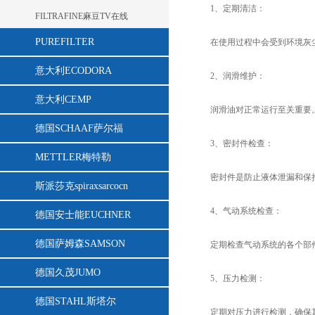
1、定期清洁：
FILTRAFINE麻豆TV在线
PUREFILTER
在使用过程中会受到环境灰尘、杂质
意大利ECODORA
2、润滑维护：
意大利CEMP
润滑油对正常运行至关重要。定
德国SCHAAF萨尔福
3、密封件检查：
METTLER梅特勒
密封件是防止液体泄漏和保持压力稳定
斯派莎克spiraxsarcocn
4、气动系统检查：
德国安士能EUCHNER
德国萨姆森SAMSON
定期检查气动系统的各个部件，
德国久茂JUMO
5、压力检测：
德国STAHL斯塔尔
定期对压力进行检测，确保其在