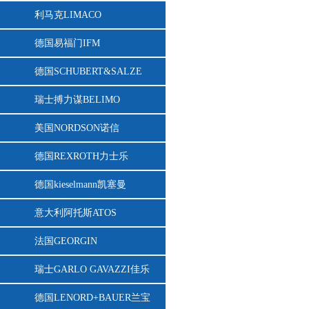
利马克LIMACO
德国易福门IFM
德国SCHUBERT&SALZE
瑞士搏力谋BELIMO
美国NORDSON诺信
德国REXROTH力士乐
德国kieselmann凯塞曼
意大利阿托斯ATOS
法国GEORGIN
瑞士GARLO GAVAZZI佳乐
德国LENORD+BAUER兰宝