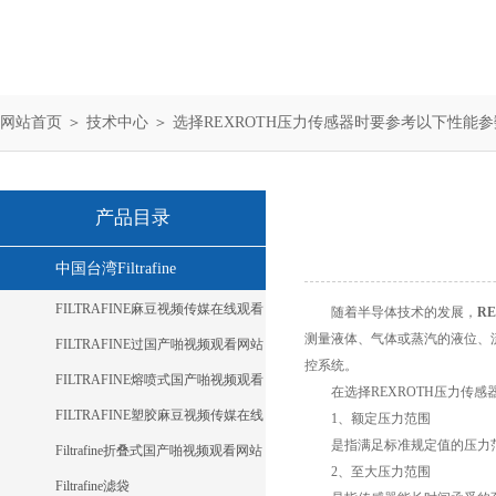
网站首页
＞
技术中心
＞ 选择REXROTH压力传感器时要参考以下性能参
产品目录
中国台湾Filtrafine
FILTRAFINE麻豆视频传媒在线观看
随着半导体技术的发展，
R
测量液体、气体或蒸汽的液位
FILTRAFINE过国产啪视频观看网站
控系统。
麻豆
FILTRAFINE熔喷式国产啪视频观看
在选择REXROTH压力传感器
网站麻豆
FILTRAFINE塑胶麻豆视频传媒在线
1、额定压力范围
是指满足标准规定值的压力范围
观看
Filtrafine折叠式国产啪视频观看网站
2、至大压力范围
麻豆
Filtrafine滤袋