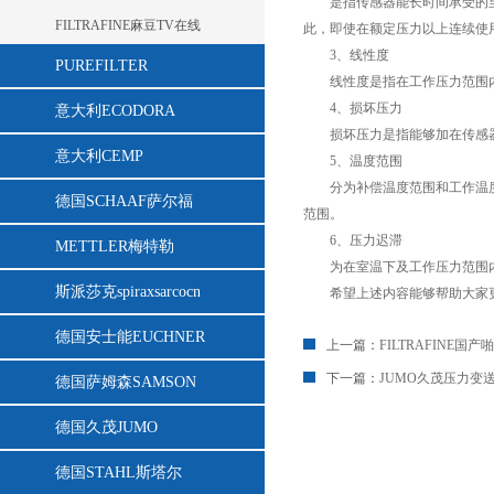
是指传感器能长时间承受的至大压力
FILTRAFINE麻豆TV在线
此，即使在额定压力以上连续使
3、线性度
PUREFILTER
线性度是指在工作压力范围内
4、损坏压力
意大利ECODORA
损坏压力是指能够加在传感器上且
意大利CEMP
5、温度范围
分为补偿温度范围和工作温度范围
德国SCHAAF萨尔福
范围。
6、压力迟滞
METTLER梅特勒
为在室温下及工作压力范围内
斯派莎克spiraxsarcocn
希望上述内容能够帮助大家更好的了
德国安士能EUCHNER
上一篇：
FILTRAFINE
下一篇：
JUMO久茂压力变
德国萨姆森SAMSON
德国久茂JUMO
德国STAHL斯塔尔